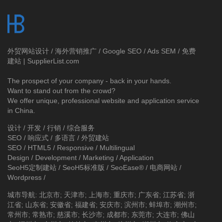
外贸网站设计
/
海外营销推广
/
Google SEO
/
Ads SEM
/
免费
建站 | SupplierList.com
The prospect of your company - back in your hands.
Want to stand out from the crowd?
We offer unique, professional website and application service
in China.
设计 / 开发 / 行销 / 综合服务
SEO / 响应式 / 多语言 / 外贸建站
SEO / HTML5 / Responsive / Multilingual
Design / Development / Marketing / Application
SeoH5定制建站
/
SeoH5标准版
/
SeoEase®
/
电商网站
/
Wordpress
/
城市导航
:
北京市
;
天津市
;
上海市
;
重庆市
;
广东省
;
江苏省
;
浙
江省
;
山东省
;
安徽省
;
福建省
;
安庆市
;
滨州市
;
蚌埠市
;
潮州市
;
常州市
;
常熟市
;
慈溪市
;
长沙市
;
成都市
;
东莞市
;
大连市
;
佛山