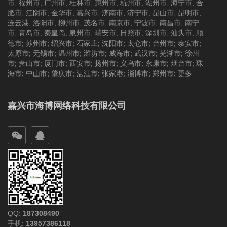
市
;
福州市
;
广州市
;
桂林市
;
惠州市
;
杭州市
;
湖州市
;
海宁市
;
合
肥市
;
江阴市
;
金华市
;
嘉兴市
;
济南市
;
济宁市
;
昆山市
;
昆明市
;
连云港
;
洛阳市
;
柳州市
;
茂名市
;
南京市
;
宁波市
;
南昌市
;
南宁
市
;
青岛市
;
秦皇岛
;
泉州市
;
瑞安市
;
日照市
;
深圳市
;
汕头市
;
顺
德市
;
苏州市
;
绍兴市
;
石家庄
;
沈阳市
;
太仓市
;
台州市
;
泰安市
;
太原市
;
无锡市
;
温州市
;
潍坊市
;
威海市
;
武汉市
;
芜湖市
;
徐州
市
;
萧山市
;
厦门市
;
西安市
;
扬州市
;
义乌市
;
永康市
;
烟台市
;
珠
海市
;
中山市
;
肇庆市
;
湛江市
;
张家港
;
淄博市
;
郑州市
;
更多
嘉兴市海博网络科技有限公司
QQ:
187308490
手机:
13957386118